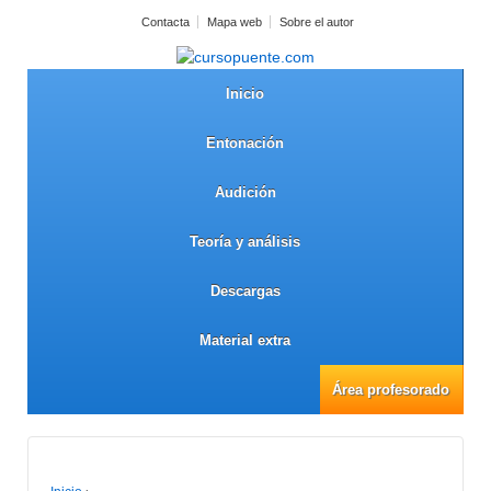
Contacta
Mapa web
Sobre el autor
Inicio
Entonación
Audición
Teoría y análisis
Descargas
Material extra
Área profesorado