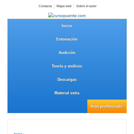
Contacta
Mapa web
Sobre el autor
Inicio
Entonación
Audición
Teoría y análisis
Descargas
Material extra
Área profesorado