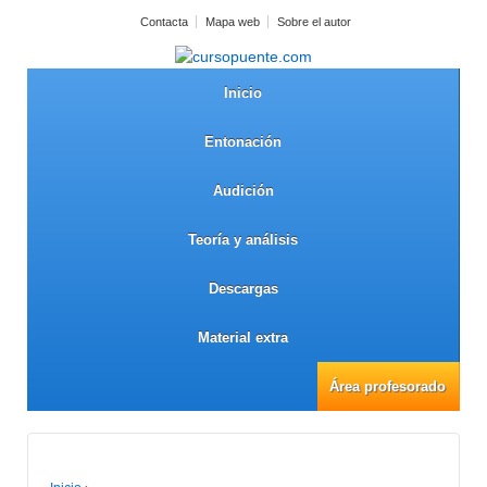
Contacta
Mapa web
Sobre el autor
Inicio
Entonación
Audición
Teoría y análisis
Descargas
Material extra
Área profesorado