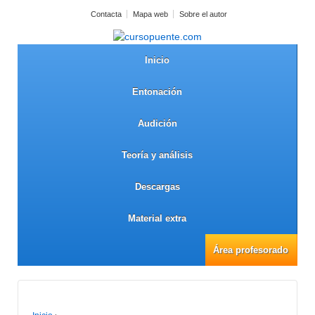
Contacta
Mapa web
Sobre el autor
Inicio
Entonación
Audición
Teoría y análisis
Descargas
Material extra
Área profesorado