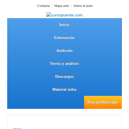
Contacta
Mapa web
Sobre el autor
Inicio
Entonación
Audición
Teoría y análisis
Descargas
Material extra
Área profesorado