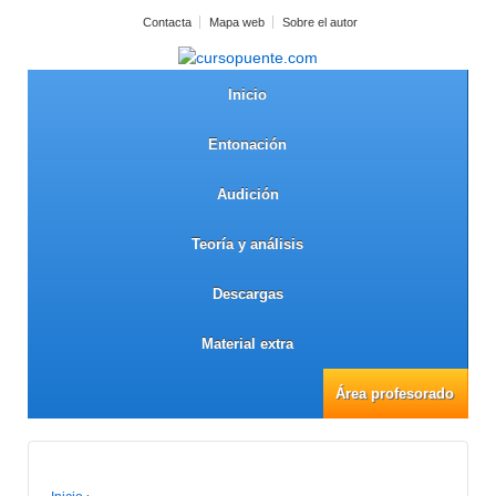
Contacta
Mapa web
Sobre el autor
Inicio
Entonación
Audición
Teoría y análisis
Descargas
Material extra
Área profesorado