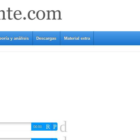
eoría y análisis
Descargas
Material extra
d
R
P
00:00