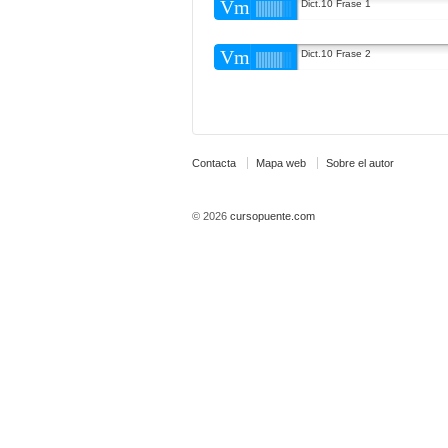
Vm
Dict.10 Frase 1
Vm
Dict.10 Frase 2
Contacta
Mapa web
Sobre el autor
© 2026
cursopuente.com