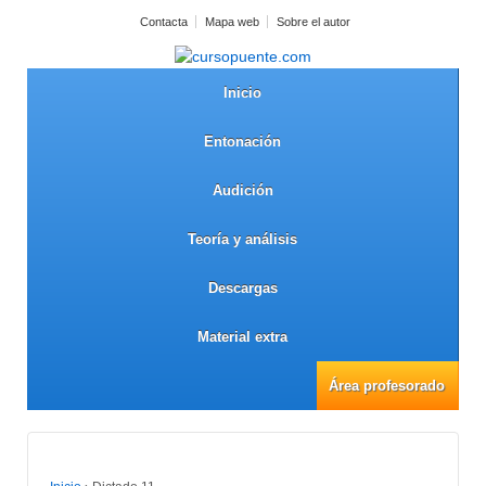
Contacta
Mapa web
Sobre el autor
Inicio
Entonación
Audición
Teoría y análisis
Descargas
Material extra
Área profesorado