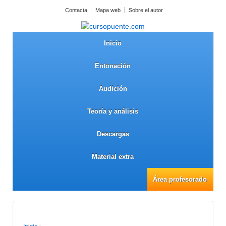
Contacta
Mapa web
Sobre el autor
Inicio
Entonación
Audición
Teoría y análisis
Descargas
Material extra
Área profesorado