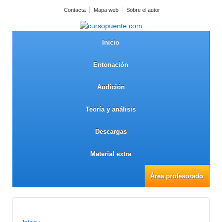
Contacta
Mapa web
Sobre el autor
Inicio
Entonación
Audición
Teoría y análisis
Descargas
Material extra
Área profesorado