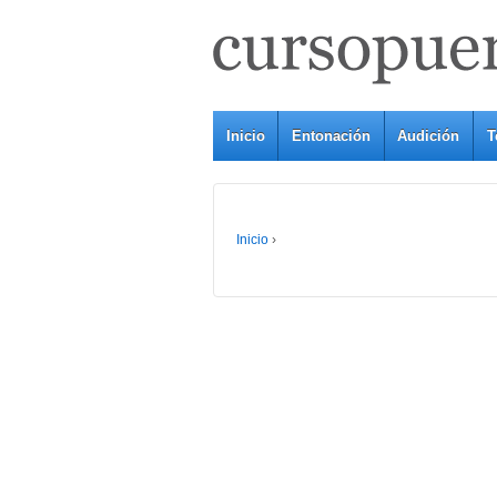
Inicio
Entonación
Audición
T
Inicio
›