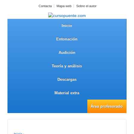
Contacta
Mapa web
Sobre el autor
Inicio
Entonación
Audición
Teoría y análisis
Descargas
Material extra
Área profesorado