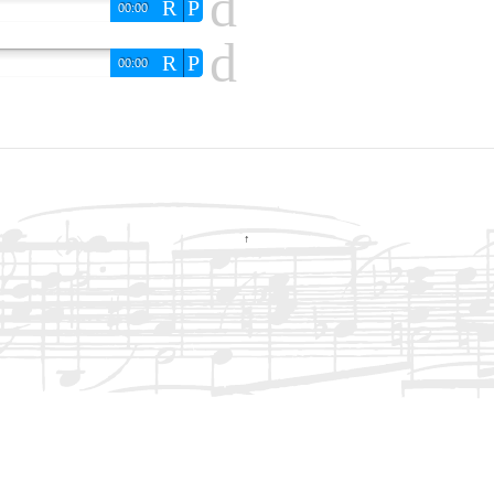
d
R
P
00:00
d
R
P
00:00
↑