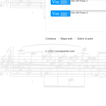
Vm
Dict.38 Frase 1
Vm
Dict.38 Frase 2
Contacta
Mapa web
Sobre el autor
© 2026
cursopuente.com