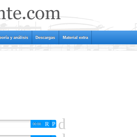
eoría y análisis
Descargas
Material extra
d
R
P
00:00