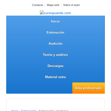
Contacta
Mapa web
Sobre el autor
Inicio
Entonación
Audición
Teoría y análisis
Descargas
Material extra
Área profesorado