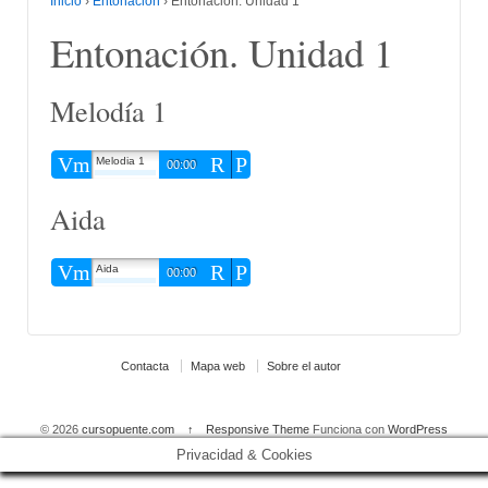
Inicio
›
Entonación
›
Entonación. Unidad 1
Entonación. Unidad 1
Melodía 1
Vm
R
P
Melodia 1
00:00
Aida
Vm
R
P
Aida
00:00
Contacta
Mapa web
Sobre el autor
© 2026
cursopuente.com
↑
Responsive Theme
Funciona con
WordPress
Privacidad & Cookies