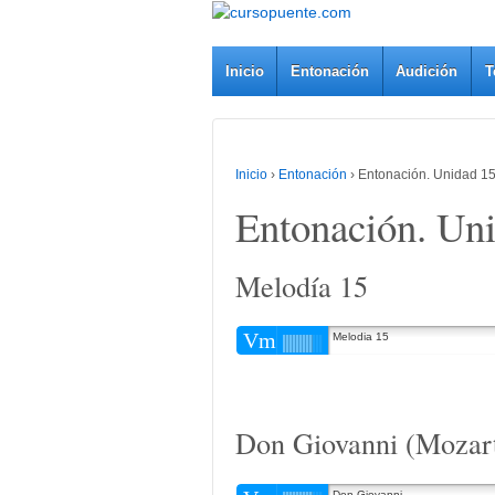
Inicio
Entonación
Audición
T
Inicio
›
Entonación
›
Entonación. Unidad 1
Entonación. Un
Melodía 15
Vm
Melodia 15
Don Giovanni (Mozar
Don Giovanni