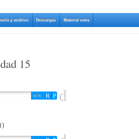
eoría y análisis
Descargas
Material extra
5
idad 15
d
R
P
00:00
t)