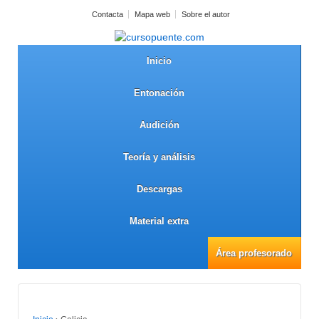
Contacta
Mapa web
Sobre el autor
Inicio
Entonación
Audición
Teoría y análisis
Descargas
Material extra
Área profesorado