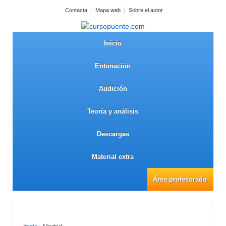
Contacta
Mapa web
Sobre el autor
Inicio
Entonación
Audición
Teoría y análisis
Descargas
Material extra
Área profesorado