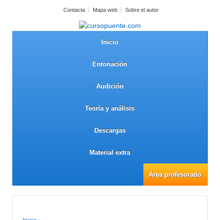
Contacta
Mapa web
Sobre el autor
Inicio
Entonación
Audición
Teoría y análisis
Descargas
Material extra
Área profesorado