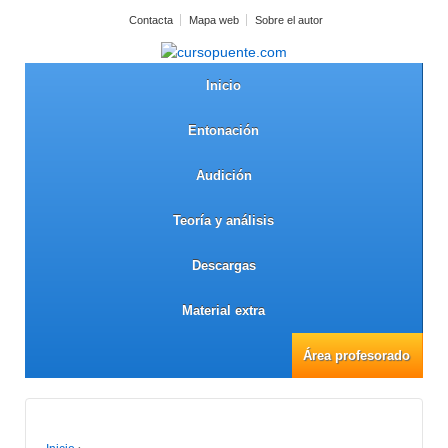
Contacta
Mapa web
Sobre el autor
Inicio
Entonación
Audición
Teoría y análisis
Descargas
Material extra
Área profesorado