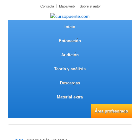
Contacta
Mapa web
Sobre el autor
Inicio
Entonación
Audición
Teoría y análisis
Descargas
Material extra
Área profesorado