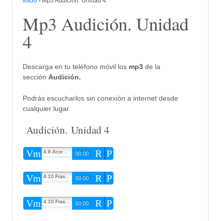
Inicio
›
Mp3 Audición. Unidad 4
Mp3 Audición. Unidad
4
Descarga en tu teléfono móvil los
mp3
de la
sección
Audición.
Podrás escucharlos sin conexión a internet desde
cualquier lugar.
Audición. Unidad 4
Vm
R
P
4.9.Acordes
00:00
Vm
R
P
4.10.Frase 1
00:00
Vm
R
P
4.10.Frase 2
00:00