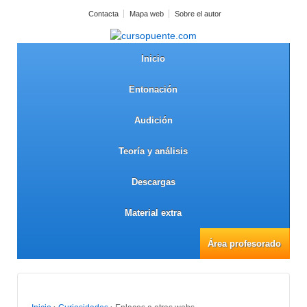
Contacta
Mapa web
Sobre el autor
Inicio
Entonación
Audición
Teoría y análisis
Descargas
Material extra
Área profesorado