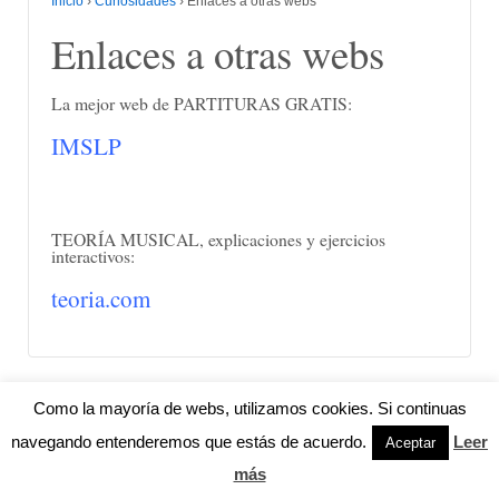
Inicio
›
Curiosidades
›
Enlaces a otras webs
Enlaces a otras webs
La mejor web de PARTITURAS GRATIS:
IMSLP
TEORÍA MUSICAL, explicaciones y ejercicios
interactivos:
teoria.com
Contacta
Mapa web
Sobre el autor
Como la mayoría de webs, utilizamos cookies. Si continuas
navegando entenderemos que estás de acuerdo.
Leer
Aceptar
© 2026
cursopuente.com
↑
Responsive Theme
Funciona con
WordPress
más