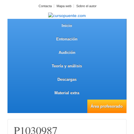
Contacta
Mapa web
Sobre el autor
Inicio
Entonación
Audición
Teoría y análisis
Descargas
Material extra
Área profesorado
P1030987